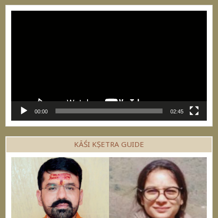
Video
Player
00:00
02:45
KĀŚI KṢETRA GUIDE