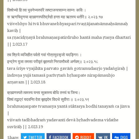
विश्वेभ्यो हि त्वा भुवनेभ्यस्परि त्वष्टाजनत्साम्नःसाम्नः कविः।
स ऋणचिदृणया ब्रह्मणस्पतिर्द्रुहो हन्ता मह ऋतस्य धर्तरि॥ २.०२३.१७
viśvebhyo hi tvā bhuvanebhyaspari tvaṣṭājanatsāmnaḥsāmnaḥ
kaviḥ |
sa ṛṇacidṛṇayā brahmaṇaspatirdruho hantā maha ṛtasya dhartari
|| 2.023.17
तव श्रिये व्यजिहीत पर्वतो गवां गोत्रमुदसृजो यदङ्गिरः।
इन्द्रेण युजा तमसा परीवृतं बृहस्पते निरपामौब्जो अर्णवम्॥ २.०२३.१८
tava śriye vyajihīta parvato gavāṁ gotramudasṛjo yadaṅgiraḥ |
indreṇa yujā tamasā parīvṛtaṁ bṛhaspate nirapāmaubjo
arṇavam || 2.023.18
ब्रह्मणस्पते त्वमस्य यन्ता सूक्तस्य बोधि तनयं च जिन्व।
विश्वं तद्भद्रं यदवन्ति देवा बृहद्वदेम विदथे सुवीराः॥ २.०२३.१९
brahmaṇaspate tvamasya yantā sūktasya bodhi tanayaṁ ca jinva
|
viśvaṁ tadbhadraṁ yadavanti devā bṛhadvadema vidathe
suvīrāḥ || 2.023.19
Share:
TWITTER
FACEBOOK
REDDIT
VK
DIGG