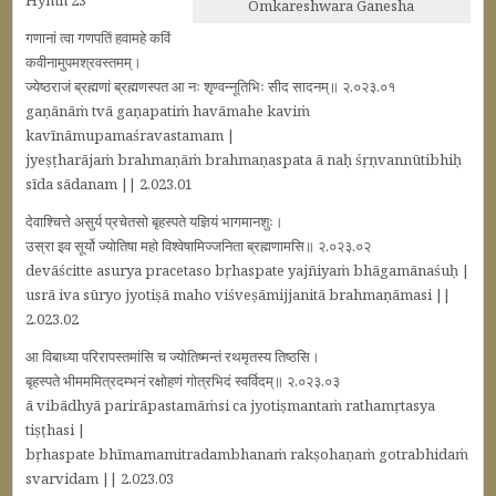
Hymn 23
Omkareshwara Ganesha
गणानां त्वा गणपतिं हवामहे कविं
कवीनामुपमश्रवस्तमम्।
ज्येष्ठराजं ब्रह्मणां ब्रह्मणस्पत आ नः शृण्वन्नूतिभिः सीद सादनम्॥ २.०२३.०१
gaṇānāṁ tvā gaṇapatiṁ havāmahe kaviṁ
kavīnāmupamaśravastamam |
jyeṣṭharājaṁ brahmaṇāṁ brahmaṇaspata ā naḥ śṛṇvannūtibhiḥ
sīda sādanam || 2.023.01
देवाश्चित्ते असुर्य प्रचेतसो बृहस्पते यज्ञियं भागमानशुः।
उस्रा इव सूर्यो ज्योतिषा महो विश्वेषामिज्जनिता ब्रह्मणामसि॥ २.०२३.०२
devāścitte asurya pracetaso bṛhaspate yajñiyaṁ bhāgamānaśuḥ |
usrā iva sūryo jyotiṣā maho viśveṣāmijjanitā brahmaṇāmasi ||
2.023.02
आ विबाध्या परिरापस्तमांसि च ज्योतिष्मन्तं रथमृतस्य तिष्ठसि।
बृहस्पते भीमममित्रदम्भनं रक्षोहणं गोत्रभिदं स्वर्विदम्॥ २.०२३.०३
ā vibādhyā parirāpastamāṁsi ca jyotiṣmantaṁ rathamṛtasya
tiṣṭhasi |
bṛhaspate bhīmamamitradambhanaṁ rakṣohaṇaṁ gotrabhidaṁ
svarvidam || 2.023.03