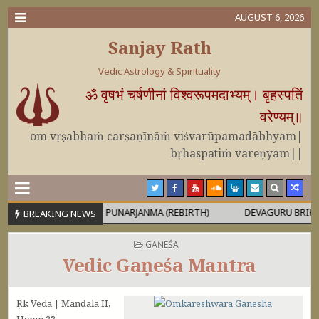
AUGUST 6, 2026
Sanjay Rath
Vedic Astrology & Spirituality
ॐ वृषभं चर्षणीनां विश्वरूपमदाभ्यम्। बृहस्पतिं
वरेण्यम्॥
om vṛṣabhaṁ carṣaṇīnāṁ viśvarūpamadābhyam|
bṛhaspatiṁ vareṇyam||
URUṢA
PUNARJANMA (REBIRTH)
DEVAGURU BRIHASPATI US
BREAKING NEWS
POSTED IN
GAṆEŚA
Vedic Gaṇeśa Mantra
Ṛk Veda | Maṇḍala II,