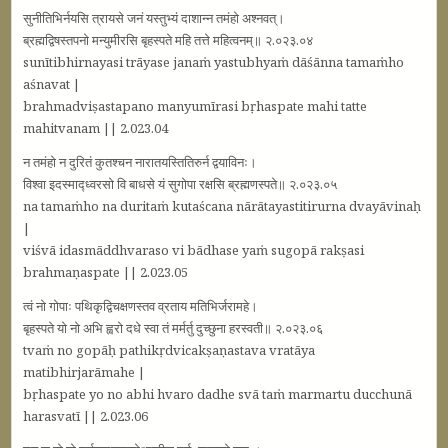
सुनीतिभिर्नयसि त्रायसे जनं यस्तुभ्यं दाशान्न तमंहो अश्नवत्।
ब्रह्मद्विषस्तपनो मन्युमीरसि बृहस्पते महि तत्ते महित्वनम्॥ २.०२३.०४
sunītibhirnayasi trāyase janaṁ yastubhyaṁ dāśānna tamaṁho
aśnavat |
brahmadviṣastapano manyumīrasi bṛhaspate mahi tatte
mahitvanam || 2.023.04
न तमंहो न दुरितं कुतश्चन नारातयस्तितिरुर्न द्वयाविनः।
विश्वा इदस्माद्ध्वरसो वि बाधसे यं सुगोपा रक्षसि ब्रह्मणस्पते॥ २.०२३.०५
na tamaṁho na duritaṁ kutaścana nārātayastitirurna dvayāvinaḥ
|
viśvā idasmāddhvaraso vi bādhase yaṁ sugopā rakṣasi
brahmaṇaspate || 2.023.05
त्वं नो गोपाः पथिकृद्विचक्षणस्तव व्रताय मतिभिर्जरामहे।
बृहस्पते यो नो अभि ह्वरो दधे स्वा तं मर्मर्तु दुच्छुना हरस्वती॥ २.०२३.०६
tvaṁ no gopāḥ pathikṛdvicakṣaṇastava vratāya
matibhirjarāmahe |
bṛhaspate yo no abhi hvaro dadhe svā taṁ marmartu ducchunā
harasvatī || 2.023.06