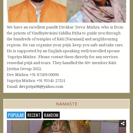
We have an excellent pandit Divākar ‘Deva’ Mishra, who is from
the priests of Vindhyāvāsini Siddha Pīṭha to guide you through
the hundreds of temples of Kāśi [Varanasi] and neighbouring
regions. He can organise your pūjā, keep you safe and take care.
He is supported by an English-speaking well-travelled spouse
‘Supriya Mishra’. Please contact them directly for any services,
remedial pūjā and tours. They handled the 60+ member Kāśi
Jyotiṣa Group 2022.
Dev Mishra: +91 87269-09000
Supriya Mishra: +91 93541-27251
Email:
devpriya96@yahoo.com
NAMASTE
POPULAR
RECENT
RANDOM