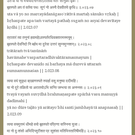
उत वा यो नो मर्चयादनागसोऽरातीवा मर्तः सानुको वृकः।
बृहस्पते अप तं वर्तया पथः सुगं नो अस्यै देववीतये कृधि॥ २.०२३.०७
uta vā yo no marcayādanāgaso’rātīvā martaḥ sānuko vṛkaḥ |
bṛhaspate apa taṁ vartayā pathaḥ sugaṁ no asyai devavītaye
kṛdhi || 2.023.07
त्रातारं त्वा तनूनां हवामहेऽवस्पर्तरधिवक्तारमस्मयुम्।
बृहस्पते देवनिदो नि बर्हय मा दुरेवा उत्तरं सुम्नमुन्नशन्॥ २.०२३.०८
trātāraṁ tvā tanūnāṁ
havāmahe’vaspartaradhivaktāramasmayum |
bṛhaspate devanido ni barhaya mā durevā uttaraṁ
sumnamunnaśan || 2.023.08
त्वया वयं सुवृधा ब्रह्मणस्पते स्पार्हा वसु मनुष्या ददीमहि।
या नो दूरे तळितो या अरातयोऽभि सन्ति जम्भया ता अनप्नसः॥ २.०२३.०९
tvayā vayaṁ suvṛdhā brahmaṇaspate spārhā vasu manuṣyā
dadīmahi |
yā no dūre taḻito yā arātayo’bhi santi jambhayā tā anapnasaḥ ||
2.023.09
त्वया वयमुत्तमं धीमहे वयो बृहस्पते पप्रिणा सस्निना युजा।
मा नो दुःशंसो अभिदिप्सुरीशत प्र सुशंसा मतिभिस्तारिषीमहि॥ २.०२३.१०