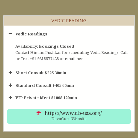
VEDIC READING
Vedic Readings
Availability:
Bookings Closed
Contact Himani Pushkar for scheduling Vedic Readings. Call
or Text +91 9818577428 or
email her
Short Consult $225 30min
Standard Consult $405 60min
Short Consult
VIP Private Meet $1008 120min
30min $252
Standard Reading
60min $405
https://www.db-usa.org/
DevaGuru Website