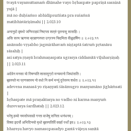
tvayā vayamuttamaṁ dhīmahe vayo bṛhaspate papriṇā sasninā
yujā |
mā no duḥśaṁso abhidipsurīśata pra suśaṁsā
matibhistāriṣīmahi || 2.023.10
अनानुदो वृषभो जग्मिराहवं निष्टप्ता शत्रुं पृतनासु सासहिः।
असि सत्य ऋणया ब्रह्मणस्पत उग्रस्य चिद्दमिता वीळुहर्षिणः॥ २.०२३.११
anānudo vṛṣabho jagmirāhavaṁ niṣṭaptā śatruṁ pṛtanāsu
sāsahiḥ |
asi satya ṛṇayā brahmaṇaspata ugrasya ciddamitā vīḻuharṣiṇaḥ
|| 2.023.11
अदेवेन मनसा यो रिषण्यति शासामुग्रो मन्यमानो जिघांसति।
बृहस्पते मा प्रणक्तस्य नो वधो नि कर्म मन्युं दुरेवस्य शर्धतः॥ २.०२३.१२
adevena manasā yo riṣaṇyati śāsāmugro manyamāno jighāṁsati
|
bṛhaspate mā praṇaktasya no vadho ni karma manyuṁ
durevasya śardhataḥ || 2.023.12
भरेषु हव्यो नमसोपसद्यो गन्ता वाजेषु सनिता धनंधनम्।
विश्वा इदर्यो अभिदिप्स्वो मृधो बृहस्पतिर्वि ववर्हा रथाँ इव॥ २.०२३.१३
bhareṣu havyo namasopasadyo gantā vājeṣu sanitā