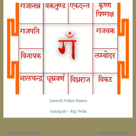
Ganesh Vidya Yantra
Ganapati – Rig Veda
Post navigation
← Dubai Workshop
Vimśottari Daśā →