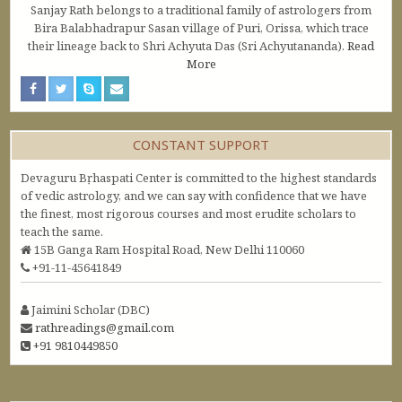
Sanjay Rath belongs to a traditional family of astrologers from
Bira Balabhadrapur Sasan village of Puri, Orissa, which trace
their lineage back to Shri Achyuta Das (Sri Achyutananda).
Read
More
CONSTANT SUPPORT
Devaguru Bṛhaspati Center is committed to the highest standards
of vedic astrology, and we can say with confidence that we have
the finest, most rigorous courses and most erudite scholars to
teach the same.
15B Ganga Ram Hospital Road, New Delhi 110060
+91-11-45641849
Jaimini Scholar (DBC)
rathreadings@gmail.com
+91 9810449850