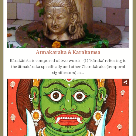
Atmakaraka & Karakamsa
Kārakāṁśa is composed of two words - (1) 'kāraka' referring to
the ātmakāraka specifically and other Charakāraka (temporal
significators) as...