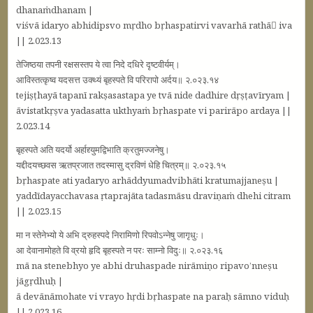
dhanaṁdhanam |
viśvā idaryo abhidipsvo mṛdho bṛhaspatirvi vavarhā rathā iva
|| 2.023.13
तेजिष्ठया तपनी रक्षसस्तप ये त्वा निदे दधिरे दृष्टवीर्यम्।
आविस्तत्कृष्व यदसत्त उक्थ्यं बृहस्पते वि परिरापो अर्दय॥ २.०२३.१४
tejiṣṭhayā tapanī rakṣasastapa ye tvā nide dadhire dṛṣṭavīryam |
āvistatkṛṣva yadasatta ukthyaṁ bṛhaspate vi parirāpo ardaya ||
2.023.14
बृहस्पते अति यदर्यो अर्हाद्द्युमद्विभाति क्रतुमज्जनेषु।
यद्दीदयच्छवस ऋतप्रजात तदस्मासु द्रविणं धेहि चित्रम्॥ २.०२३.१५
bṛhaspate ati yadaryo arhāddyumadvibhāti kratumajjaneṣu |
yaddīdayacchavasa ṛtaprajāta tadasmāsu draviṇaṁ dhehi citram
|| 2.023.15
मा न स्तेनेभ्यो ये अभि द्रुहस्पदे निरामिणो रिपवोऽन्नेषु जागृधुः।
आ देवानामोहते वि व्रयो हृदि बृहस्पते न परः साम्नो विदुः॥ २.०२३.१६
mā na stenebhyo ye abhi druhaspade nirāmiṇo ripavo’nneṣu
jāgṛdhuḥ |
ā devānāmohate vi vrayo hṛdi bṛhaspate na paraḥ sāmno viduḥ
|| 2.023.16