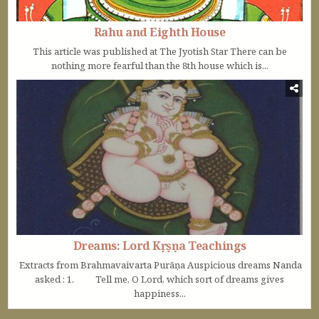
Rahu and Eighth House
This article was published at The Jyotish Star There can be
nothing more fearful than the 8th house which is...
Dreams: Lord Kṛṣṇa Teachings
Extracts from Brahmavaivarta Purāṇa Auspicious dreams Nanda
asked : 1. Tell me, O Lord, which sort of dreams gives
happiness...