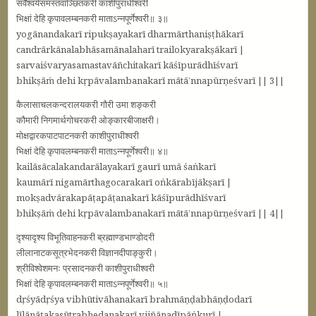
सर्वैश्वर्यसमस्तवाञ्छितकरी काशीपुराधीश्वरी
भिक्षां देहि कृपावलम्बनकरी माताऽन्नपूर्णेश्वरी॥ ३॥
yogānandakarī ripukṣayakarī dharmārthaniṣṭhākarī
candrārkānalabhāsamānalaharī trailokyarakṣākarī |
sarvaiśvaryasamastavāñchitakarī kāśīpurādhīśvarī
bhikṣāṁ dehi kṛpāvalambanakarī mātā’nnapūrṇeśvarī || 3||
कैलासाचलकन्दरालयकरी गौरी उमा शङ्करी
कौमारी निगमार्थगोचरकरी ओङ्कारबीजाक्षरी।
मोक्षद्वारकपाटपाटनकरी काशीपुराधीश्वरी
भिक्षां देहि कृपावलम्बनकरी माताऽन्नपूर्णेश्वरी॥ ४॥
kailāsācalakandarālayakarī gaurī umā śaṅkarī
kaumārī nigamārthagocarakarī oṅkārabījākṣarī |
mokṣadvārakapāṭapāṭanakarī kāśīpurādhīśvarī
bhikṣāṁ dehi kṛpāvalambanakarī mātā’nnapūrṇeśvarī || 4||
दृश्यादृश्य विभूतिवाहनकरी ब्रह्माण्डभाण्डोदरी
लीलानाटकसूत्रभेदनकरी विज्ञानदीपाङ्कुरी।
श्रीविश्वेशमनः प्रसादनकरी काशीपुराधीश्वरी
भिक्षां देहि कृपावलम्बनकरी माताऽन्नपूर्णेश्वरी॥ ५॥
dṛśyādṛśya vibhūtivāhanakarī brahmāṇḍabhāṇḍodarī
līlānāṭakasūtrabhedanakarī vijñānadīpāṅkurī |