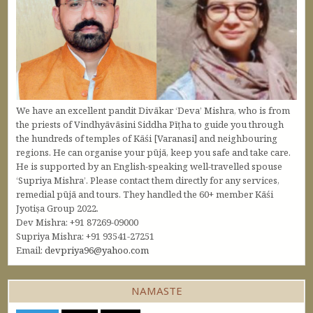
We have an excellent pandit Divākar ‘Deva’ Mishra, who is from
the priests of Vindhyāvāsini Siddha Pīṭha to guide you through
the hundreds of temples of Kāśi [Varanasi] and neighbouring
regions. He can organise your pūjā, keep you safe and take care.
He is supported by an English-speaking well-travelled spouse
‘Supriya Mishra’. Please contact them directly for any services,
remedial pūjā and tours. They handled the 60+ member Kāśi
Jyotiṣa Group 2022.
Dev Mishra: +91 87269-09000
Supriya Mishra: +91 93541-27251
Email:
devpriya96@yahoo.com
NAMASTE