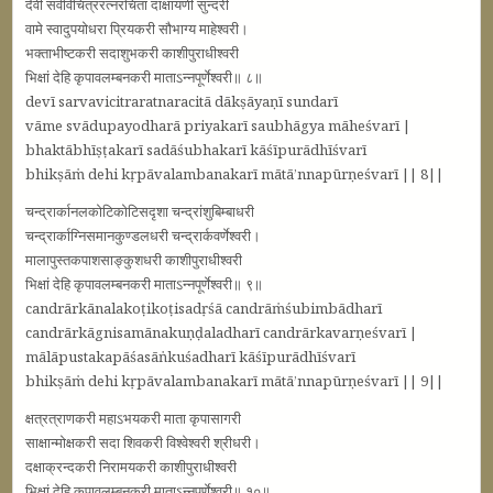
देवी सर्वविचित्ररत्नरचिता दाक्षायणी सुन्दरी
वामे स्वादुपयोधरा प्रियकरी सौभाग्य माहेश्वरी।
भक्ताभीष्टकरी सदाशुभकरी काशीपुराधीश्वरी
भिक्षां देहि कृपावलम्बनकरी माताऽन्नपूर्णेश्वरी॥ ८॥
devī sarvavicitraratnaracitā dākṣāyaṇī sundarī
vāme svādupayodharā priyakarī saubhāgya māheśvarī |
bhaktābhīṣṭakarī sadāśubhakarī kāśīpurādhīśvarī
bhikṣāṁ dehi kṛpāvalambanakarī mātā’nnapūrṇeśvarī || 8||
चन्द्रार्कानलकोटिकोटिसदृशा चन्द्रांशुबिम्बाधरी
चन्द्रार्काग्निसमानकुण्डलधरी चन्द्रार्कवर्णेश्वरी।
मालापुस्तकपाशसाङ्कुशधरी काशीपुराधीश्वरी
भिक्षां देहि कृपावलम्बनकरी माताऽन्नपूर्णेश्वरी॥ ९॥
candrārkānalakoṭikoṭisadṛśā candrāṁśubimbādharī
candrārkāgnisamānakuṇḍaladharī candrārkavarṇeśvarī |
mālāpustakapāśasāṅkuśadharī kāśīpurādhīśvarī
bhikṣāṁ dehi kṛpāvalambanakarī mātā’nnapūrṇeśvarī || 9||
क्षत्रत्राणकरी महाऽभयकरी माता कृपासागरी
साक्षान्मोक्षकरी सदा शिवकरी विश्वेश्वरी श्रीधरी।
दक्षाक्रन्दकरी निरामयकरी काशीपुराधीश्वरी
भिक्षां देहि कृपावलम्बनकरी माताऽन्नपूर्णेश्वरी॥ १०॥