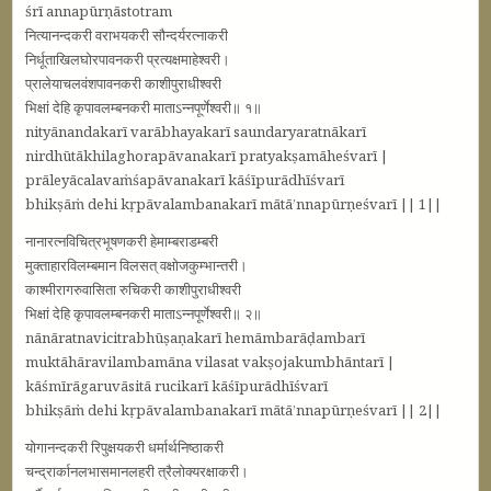
śrī annapūrṇāstotram
नित्यानन्दकरी वराभयकरी सौन्दर्यरत्नाकरी
निर्धूताखिलघोरपावनकरी प्रत्यक्षमाहेश्वरी।
प्रालेयाचलवंशपावनकरी काशीपुराधीश्वरी
भिक्षां देहि कृपावलम्बनकरी माताऽन्नपूर्णेश्वरी॥ १॥
nityānandakarī varābhayakarī saundaryaratnākarī
nirdhūtākhilaghorapāvanakarī pratyakṣamāheśvarī |
prāleyācalavaṁśapāvanakarī kāśīpurādhīśvarī
bhikṣāṁ dehi kṛpāvalambanakarī mātā’nnapūrṇeśvarī || 1||
नानारत्नविचित्रभूषणकरी हेमाम्बराडम्बरी
मुक्ताहारविलम्बमान विलसत्‌ वक्षोजकुम्भान्तरी।
काश्मीरागरुवासिता रुचिकरी काशीपुराधीश्वरी
भिक्षां देहि कृपावलम्बनकरी माताऽन्नपूर्णेश्वरी॥ २॥
nānāratnavicitrabhūṣaṇakarī hemāmbarāḍambarī
muktāhāravilambamāna vilasat vakṣojakumbhāntarī |
kāśmīrāgaruvāsitā rucikarī kāśīpurādhīśvarī
bhikṣāṁ dehi kṛpāvalambanakarī mātā’nnapūrṇeśvarī || 2||
योगानन्दकरी रिपुक्षयकरी धर्मार्थनिष्ठाकरी
चन्द्रार्कानलभासमानलहरी त्रैलोक्यरक्षाकरी।