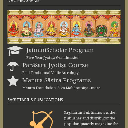
DBC PROGRAMS
JaiminiScholar Program
Five Year Jyotiṣa Grandmaster
Parāśara Jyotiṣa Course
Real Traditional Vedic Astrology
Mantra Śāstra Programs
Mantra Foundation, Śiva Mahāpurāṇa ..more
SAGITTARIUS PUBLICATIONS
Sagittarius Publications is the
publisher and distributor the
popular quaterly magazine the