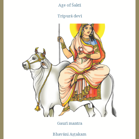
Age of Śaktī
Tripurā devī
Gaurī mantra
Bhavāni Aṣṭakam