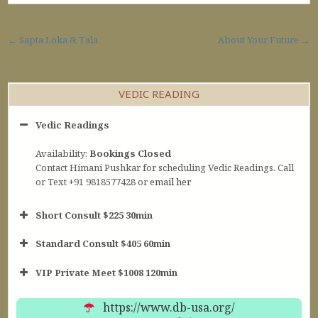
Post navigation
← Sapta Loka & Tala
About Your Future →
VEDIC READING
Vedic Readings
Availability:
Bookings Closed
Contact Himani Pushkar for scheduling Vedic Readings. Call
or Text +91 9818577428 or
email her
Short Consult $225 30min
Standard Consult $405 60min
Short Consult
VIP Private Meet $1008 120min
30min $252
Standard Reading
60min $405
https://www.db-usa.org/