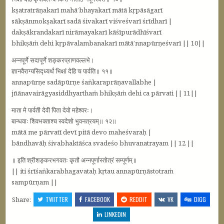
kṣatratrāṇakarī mahā’bhayakarī mātā kṛpāsāgarī
sākṣānmokṣakarī sadā śivakarī viśveśvarī śrīdharī |
dakṣākrandakarī nirāmayakarī kāśīpurādhīśvarī
bhikṣāṁ dehi kṛpāvalambanakarī mātā’nnapūrṇeśvarī || 10||
अन्नपूर्णे सदापूर्णे शङ्करप्राणवल्लभे।
ज्ञानवैराग्यसिद्ध्यर्थं भिक्षां देहि च पार्वति॥ ११॥
annapūrṇe sadāpūrṇe śaṅkaraprāṇavallabhe |
jñānavairāgyasiddhyarthaṁ bhikṣāṁ dehi ca pārvati || 11||
माता मे पार्वती देवी पिता देवो महेश्वरः।
बान्धवाः शिवभक्ताश्च स्वदेशो भुवनत्रयम्‌॥ १२॥
mātā me pārvatī devī pitā devo maheśvaraḥ |
bāndhavāḥ śivabhaktāśca svadeśo bhuvanatrayam || 12 ||
॥ इति श्रीशङ्करभगवतः कृतौ अन्नपूर्णास्तोत्रं सम्पूर्णम्‌॥
|| iti śrīśaṅkarabhagavataḥ kṛtau annapūrṇāstotraṁ
sampūrṇam ||
Share:
TWITTER
FACEBOOK
REDDIT
VK
DIGG
LINKEDIN