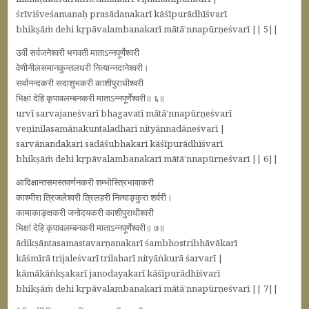
śrīviśveśamanaḥ prasādanakarī kāśīpurādhīśvarī
bhikṣāṁ dehi kṛpāvalambanakarī mātā’nnapūrṇeśvarī || 5||
उर्वी सर्वजनेश्वरी भगवती माताऽन्नपूर्णेश्वरी
वेणीनीलसमानकुन्तलधरी नित्यान्नदानेश्वरी।
सर्वानन्दकरी सदाशुभकरी काशीपुराधीश्वरी
भिक्षां देहि कृपावलम्बनकरी माताऽन्नपूर्णेश्वरी॥ ६॥
urvī sarvajaneśvarī bhagavatī mātā’nnapūrṇeśvarī
veṇīnīlasamānakuntaladharī nityānnadāneśvarī |
sarvānandakarī sadāśubhakarī kāśīpurādhīśvarī
bhikṣāṁ dehi kṛpāvalambanakarī mātā’nnapūrṇeśvarī || 6||
आदिक्षान्तसमस्तवर्णनकरी शम्भोस्त्रिभावाकरी
काश्मीरा त्रिजलेश्वरी त्रिलहरी नित्याङ्कुरा शर्वरी।
कामाकाङ्क्षकरी जनोदयकरी काशीपुराधीश्वरी
भिक्षां देहि कृपावलम्बनकरी माताऽन्नपूर्णेश्वरी॥ ७॥
ādikṣāntasamastavarṇanakarī śambhostribhāvākarī
kāśmīrā trijaleśvarī trilaharī nityāṅkurā śarvarī |
kāmākāṅkṣakarī janodayakarī kāśīpurādhīśvarī
bhikṣāṁ dehi kṛpāvalambanakarī mātā’nnapūrṇeśvarī || 7||