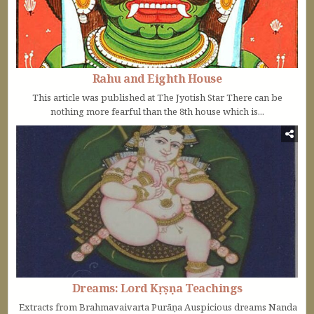
Rahu and Eighth House
This article was published at The Jyotish Star There can be
nothing more fearful than the 8th house which is...
Dreams: Lord Kṛṣṇa Teachings
Extracts from Brahmavaivarta Purāṇa Auspicious dreams Nanda