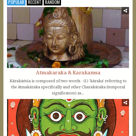
POPULAR
RECENT
RANDOM
Atmakaraka & Karakamsa
Kārakāṁśa is composed of two words - (1) 'kāraka' referring to
the ātmakāraka specifically and other Charakāraka (temporal
significators) as...