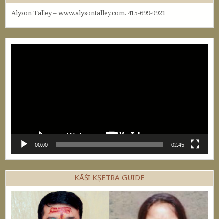
Alyson Talley – www.alysontalley.com. 415-699-0921
Video
Player
00:00
02:45
KĀŚI KṢETRA GUIDE